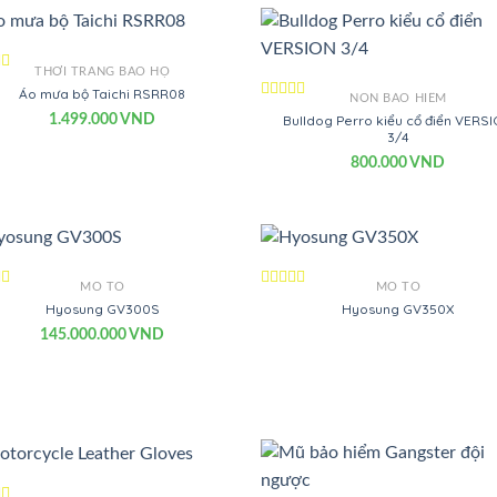
THỜI TRANG BẢO HỘ
c
Áo mưa bộ Taichi RSRR08
NÓN BẢO HIỂM
Được
1.499.000
VND
Bulldog Perro kiểu cổ điển VERS
xếp
3/4
hạng
800.000
VND
0
5
sao
MÔ TÔ
MÔ TÔ
c
Được
Hyosung GV300S
Hyosung GV350X
xếp
145.000.000
VND
hạng
0
5
sao