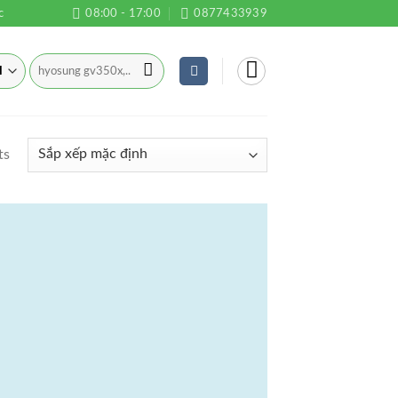
c
08:00 - 17:00
0877433939
Tìm
kiếm:
ts