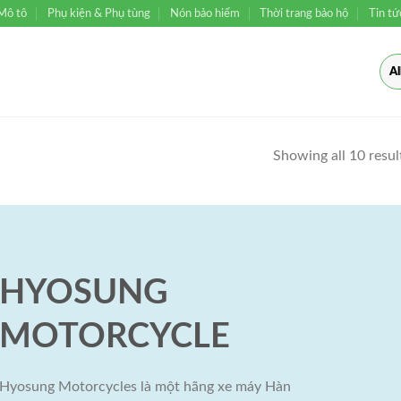
Mô tô
Phụ kiện & Phụ tùng
Nón bảo hiểm
Thời trang bảo hộ
Tin tứ
Showing all 10 resul
HYOSUNG
MOTORCYCLE
Hyosung Motorcycles là một hãng xe máy Hàn