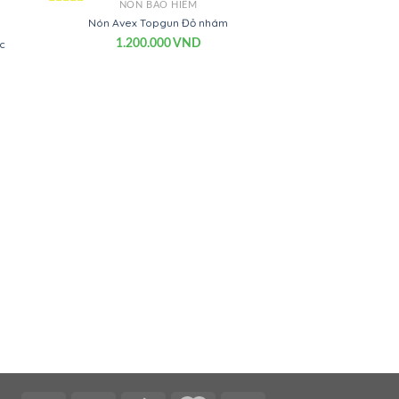
NÓN BẢO HIỂM
Được
Nón Avex Topgun Đỏ nhám
xếp
1.200.000
VND
ợc
hạng
0
5
sao