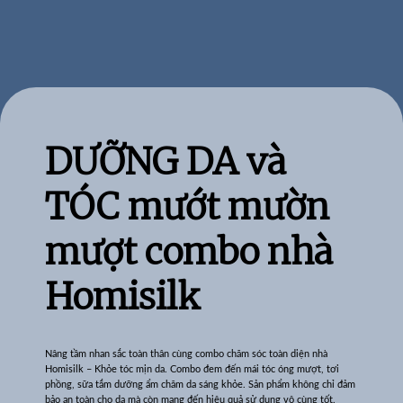
Xem Đường Đi
DƯỠNG DA và
TÓC mướt mườn
mượt combo nhà
Homisilk
Nâng tầm nhan sắc toàn thân cùng combo chăm sóc toàn diện nhà
Homisilk – Khỏe tóc mịn da. Combo đem đến mái tóc óng mượt, tơi
phồng, sữa tắm dưỡng ẩm chăm da sáng khỏe. Sản phẩm không chỉ đảm
bảo an toàn cho da mà còn mang đến hiệu quả sử dụng vô cùng tốt.