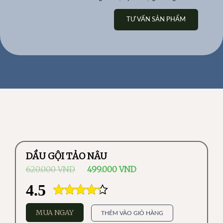
TƯ VẤN SẢN PHẨM
DẦU GỘI TẢO NÂU
620.000
VND
499.000
VND
4.5
Được xếp
MUA NGAY
THÊM VÀO GIỎ HÀNG
hạng
5.00