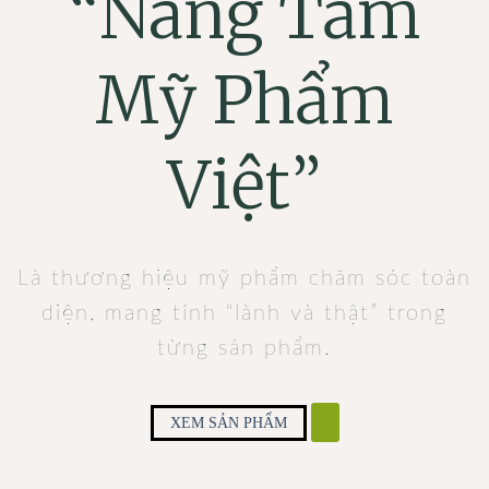
“Nâng Tầm
Mỹ Phẩm
Việt”
Là thương hiệu mỹ phẩm chăm sóc toàn
diện, mang tính “lành và thật” trong
từng sản phẩm.
XEM SẢN PHẨM