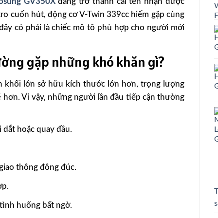
osung GV350X
đang trở thành cái tên nhận được
tro cuốn hút, động cơ V-Twin 339cc hiếm gặp cùng
ệu đây có phải là chiếc mô tô phù hợp cho người mới
ường gặp những khó khăn gì?
 khối lớn sở hữu kích thước lớn hơn, trọng lượng
hơn. Vì vậy, những người lần đầu tiếp cận thường
i dắt hoặc quay đầu.
n giao thông đông đúc.
ợp.
T
s
 tình huống bất ngờ.