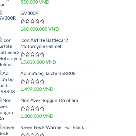
Được
550.000
VND
xếp
hạng
GV300R
0
5
sao
Được
160.000.000
VND
xếp
hạng
Icon Airflite Battlecar2
0
Motorcycle Helmet
5
sao
Được
15.839.000
VND
xếp
hạng
Áo mưa bộ Taichi RSRR08
0
5
sao
Được
1.499.000
VND
xếp
hạng
Nón Avex Topgun Đỏ nhám
0
5
sao
Được
1.200.000
VND
xếp
hạng
Raver Neck Warmer Fur Black
0
5