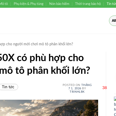
Mô tô
Phụ kiện & Phụ tùng
Nón bảo hiểm
Thời trang bảo hộ
Tin tứ
p cho người mới chơi mô tô phân khối lớn?
0X có phù hợp cho
mô tô phân khối lớn?
POSTED ON
THÁNG
Tin tức
38
7 1, 2026
BY
TRINHLBK