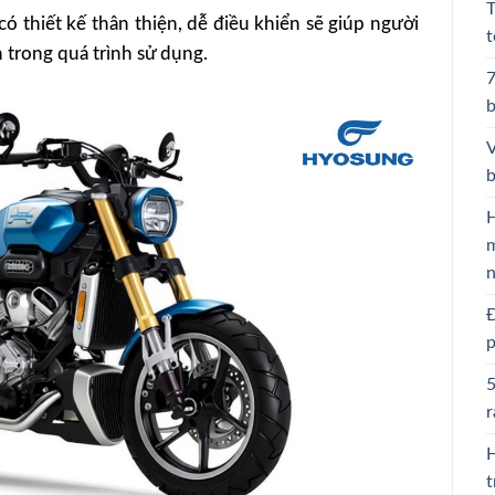
T
có thiết kế thân thiện, dễ điều khiển sẽ giúp người
t
 trong quá trình sử dụng.
7
b
V
b
H
m
Đ
p
5
r
H
t