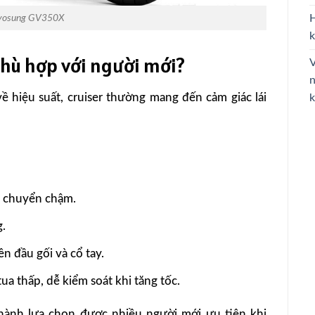
yosung GV350X
H
 phù hợp với người mới?
V
n
về hiệu suất, cruiser thường mang đến cảm giác lái
k
i chuyển chậm.
g.
ên đầu gối và cổ tay.
a thấp, dễ kiểm soát khi tăng tốc.
thành lựa chọn được nhiều người mới ưu tiên khi