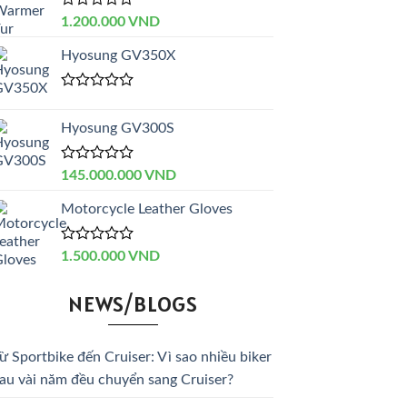
sao
Được
1.200.000
VND
xếp
hạng
Hyosung GV350X
0
5
sao
Được
xếp
Hyosung GV300S
hạng
0
5
sao
Được
145.000.000
VND
xếp
hạng
Motorcycle Leather Gloves
0
5
sao
Được
1.500.000
VND
xếp
hạng
NEWS/BLOGS
0
5
sao
ừ Sportbike đến Cruiser: Vì sao nhiều biker
au vài năm đều chuyển sang Cruiser?