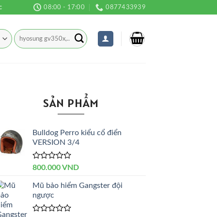
c
08:00 - 17:00
0877433939
Tìm
kiếm:
SẢN PHẨM
Bulldog Perro kiểu cổ điển
VERSION 3/4
Được
800.000
VND
xếp
hạng
Mũ bảo hiểm Gangster đội
0
ngược
5
sao